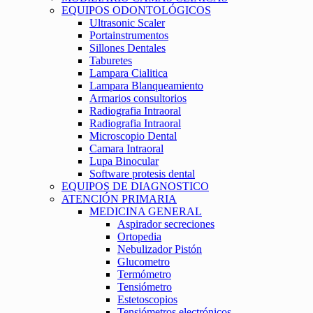
EQUIPOS ODONTOLÓGICOS
Ultrasonic Scaler
Portainstrumentos
Sillones Dentales
Taburetes
Lampara Cialitica
Lampara Blanqueamiento
Armarios consultorios
Radiografia Intraoral
Radiografia Intraoral
Microscopio Dental
Camara Intraoral
Lupa Binocular
Software protesis dental
EQUIPOS DE DIAGNOSTICO
ATENCIÓN PRIMARIA
MEDICINA GENERAL
Aspirador secreciones
Ortopedia
Nebulizador Pistón
Glucometro
Termómetro
Tensiómetro
Estetoscopios
Tensiómetros electrónicos