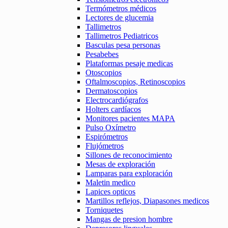
Termómetros médicos
Lectores de glucemia
Tallimetros
Tallimetros Pediatricos
Basculas pesa personas
Pesabebes
Plataformas pesaje medicas
Otoscopios
Oftalmoscopios, Retinoscopios
Dermatoscopios
Electrocardiógrafos
Holters cardíacos
Monitores pacientes MAPA
Pulso Oxímetro
Espirómetros
Flujómetros
Sillones de reconocimiento
Mesas de exploración
Lamparas para exploración
Maletin medico
Lapices opticos
Martillos reflejos, Diapasones medicos
Torniquetes
Mangas de presion hombre