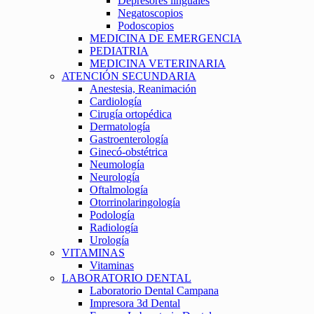
Depresores linguales
Negatoscopios
Podoscopios
MEDICINA DE EMERGENCIA
PEDIATRIA
MEDICINA VETERINARIA
ATENCIÓN SECUNDARIA
Anestesia, Reanimación
Cardiología
Cirugía ortopédica
Dermatología
Gastroenterología
Ginecó-obstétrica
Neumología
Neurología
Oftalmología
Otorrinolaringología
Podología
Radiología
Urología
VITAMINAS
Vitaminas
LABORATORIO DENTAL
Laboratorio Dental Campana
Impresora 3d Dental