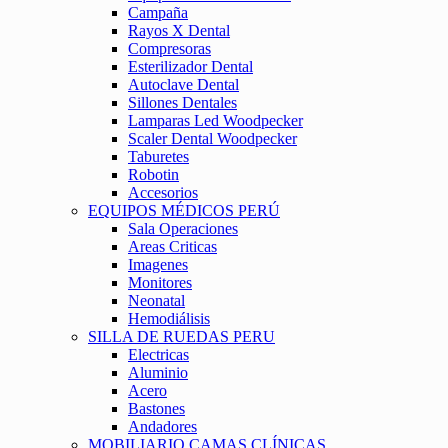
Campaña
Rayos X Dental
Compresoras
Esterilizador Dental
Autoclave Dental
Sillones Dentales
Lamparas Led Woodpecker
Scaler Dental Woodpecker
Taburetes
Robotin
Accesorios
EQUIPOS MÉDICOS PERÚ
Sala Operaciones
Areas Criticas
Imagenes
Monitores
Neonatal
Hemodiálisis
SILLA DE RUEDAS PERU
Electricas
Aluminio
Acero
Bastones
Andadores
MOBILIARIO CAMAS CLÍNICAS