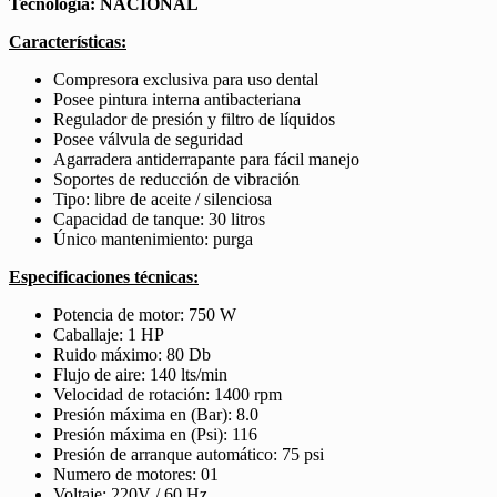
Tecnología: NACIONAL
Características
:
Compresora exclusiva para uso dental
Posee pintura interna antibacteriana
Regulador de presión y filtro de líquidos
Posee válvula de seguridad
Agarradera antiderrapante para fácil manejo
Soportes de reducción de vibración
Tipo: libre de aceite / silenciosa
Capacidad de tanque: 30 litros
Único mantenimiento: purga
Especificaciones
técnicas:
Potencia de motor: 750 W
Caballaje: 1 HP
Ruido máximo: 80 Db
Flujo de aire: 140 lts/min
Velocidad de rotación: 1400 rpm
Presión máxima en (Bar): 8.0
Presión máxima en (Psi): 116
Presión de arranque automático: 75 psi
Numero de motores: 01
Voltaje: 220V / 60 Hz