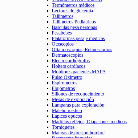
Termómetros médicos
Lectores de glucemia
Tallimetros
Tallimetros Pediatricos
Basculas pesa personas
Pesabebes
Plataformas pesaje medicas
Otoscopios
Oftalmoscopios, Retinoscopios
Dermatoscopios
Electrocardiógrafos
Holters cardíacos
Monitores pacientes MAPA
Pulso Oxímetro
Espirómetros
Flujómetros
Sillones de reconocimiento
Mesas de exploración
Lamparas para exploración
Maletin medico
Lapices opticos
Martillos reflejos, Diapasones medicos
Torniquetes
Mangas de presion hombre