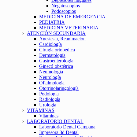
Depresores linguales
Negatoscopios
Podoscopios
MEDICINA DE EMERGENCIA
PEDIATRIA
MEDICINA VETERINARIA
ATENCIÓN SECUNDARIA
Anestesia, Reanimación
Cardiología
Cirugía ortopédica
Dermatología
Gastroenterología
Ginecó-obstétrica
Neumología
Neurología
Oftalmología
Otorrinolaringología
Podología
Radiología
Urología
VITAMINAS
Vitaminas
LABORATORIO DENTAL
Laboratorio Dental Campana
Impresora 3d Dental