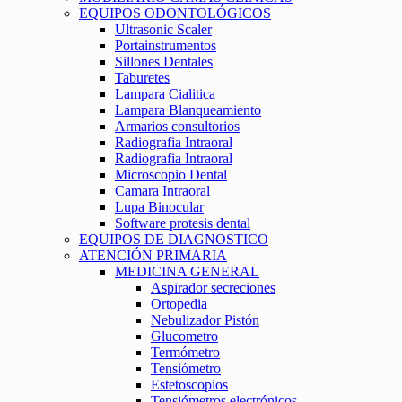
EQUIPOS ODONTOLÓGICOS
Ultrasonic Scaler
Portainstrumentos
Sillones Dentales
Taburetes
Lampara Cialitica
Lampara Blanqueamiento
Armarios consultorios
Radiografia Intraoral
Radiografia Intraoral
Microscopio Dental
Camara Intraoral
Lupa Binocular
Software protesis dental
EQUIPOS DE DIAGNOSTICO
ATENCIÓN PRIMARIA
MEDICINA GENERAL
Aspirador secreciones
Ortopedia
Nebulizador Pistón
Glucometro
Termómetro
Tensiómetro
Estetoscopios
Tensiómetros electrónicos