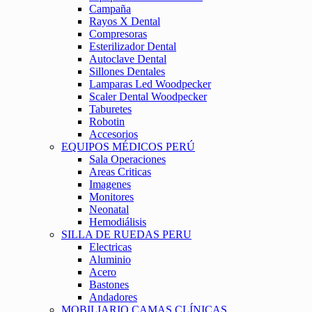
Campaña
Rayos X Dental
Compresoras
Esterilizador Dental
Autoclave Dental
Sillones Dentales
Lamparas Led Woodpecker
Scaler Dental Woodpecker
Taburetes
Robotin
Accesorios
EQUIPOS MÉDICOS PERÚ
Sala Operaciones
Areas Criticas
Imagenes
Monitores
Neonatal
Hemodiálisis
SILLA DE RUEDAS PERU
Electricas
Aluminio
Acero
Bastones
Andadores
MOBILIARIO CAMAS CLÍNICAS