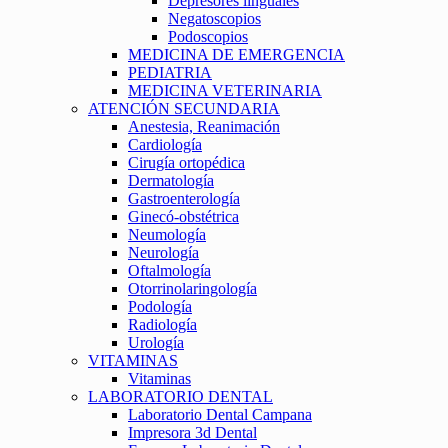
Depresores linguales
Negatoscopios
Podoscopios
MEDICINA DE EMERGENCIA
PEDIATRIA
MEDICINA VETERINARIA
ATENCIÓN SECUNDARIA
Anestesia, Reanimación
Cardiología
Cirugía ortopédica
Dermatología
Gastroenterología
Ginecó-obstétrica
Neumología
Neurología
Oftalmología
Otorrinolaringología
Podología
Radiología
Urología
VITAMINAS
Vitaminas
LABORATORIO DENTAL
Laboratorio Dental Campana
Impresora 3d Dental