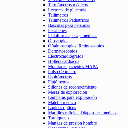
Termómetros médicos
Lectores de glucemia
Tallimetros
Tallimetros Pediatricos
Basculas pesa personas
Pesabebes
Plataformas pesaje medicas
Otoscopios
Oftalmoscopios, Retinoscopios
Dermatoscopios
Electrocardiógrafos
Holters cardíacos
Monitores pacientes MAPA
Pulso Oxímetro
Espirómetros
Flujómetros
Sillones de reconocimiento
Mesas de exploración
Lamparas para exploración
Maletin medico
Lapices opticos
Martillos reflejos, Diapasones medicos
Torniquetes
Mangas de presion hombre