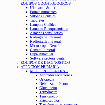
EQUIPOS ODONTOLÓGICOS
Ultrasonic Scaler
Portainstrumentos
Sillones Dentales
Taburetes
Lampara Cialitica
Lampara Blanqueamiento
Armarios consultorios
Radiografia Intraoral
Radiografia Intraoral
Microscopio Dental
Camara Intraoral
Lupa Binocular
Software protesis dental
EQUIPOS DE DIAGNOSTICO
ATENCIÓN PRIMARIA
MEDICINA GENERAL
Aspirador secreciones
Ortopedia
Nebulizador Pistón
Glucometro
Termómetro
Tensiómetro
Estetoscopios
Tensiómetros electrónicos