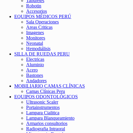
Taburetes
Robotin
Accesorios
EQUIPOS MÉDICOS PERÚ
Sala Operaciones
Areas Criticas
Imagenes
Monitores
Neonatal
Hemodiálisis
SILLA DE RUEDAS PERU
Electricas
Aluminio
Acero
Bastones
Andadores
MOBILIARIO CAMAS CLÍNICAS
Camas Clínicas Peru
EQUIPOS ODONTOLÓGICOS
Ultrasonic Scaler
Portainstrumentos
Lampara Cialitica
Lampara Blanqueamiento
Armarios consultorios
Radiografia Intraoral