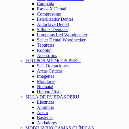
Campaña
Rayos X Dental
Compresoras
Esterilizador Dental
Autoclave Dental
Sillones Dentales
Lamparas Led Woodpecker
Scaler Dental Woodpecker
Taburetes
Robotin
Accesorios
EQUIPOS MÉDICOS PERÚ
Sala Operaciones
Areas Criticas
Imagenes
Monitores
Neonatal
Hemodiálisis
SILLA DE RUEDAS PERU
Electricas
Aluminio
Acero
Bastones
Andadores
MOBILIARIO CAMAS CLÍNICAS