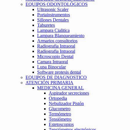
EQUIPOS ODONTOLÓGICOS
Ultrasonic Scaler
Portainstrumentos
Sillones Dentales
Taburetes
Lampara Cialitica
Lampara Blanqueamiento
Armarios consultorios
Radiografia Intraoral
Radiografia Intraoral
Microscopio Dental
Camara Intraoral
Lupa Binocular
Software protesis dental
EQUIPOS DE DIAGNOSTICO
ATENCIÓN PRIMARIA
MEDICINA GENERAL
Aspirador secreciones
Ortopedia
Nebulizador Pistón
Glucometro
Termómetro
Tensiómetro
Estetoscopios
Tensiómetros electrónicos