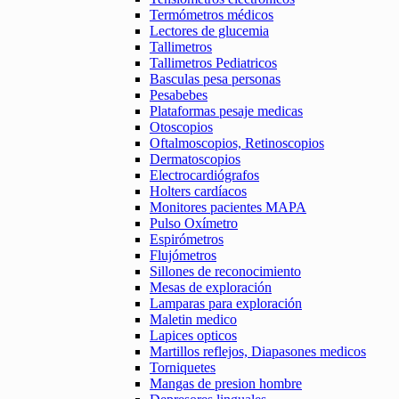
Termómetros médicos
Lectores de glucemia
Tallimetros
Tallimetros Pediatricos
Basculas pesa personas
Pesabebes
Plataformas pesaje medicas
Otoscopios
Oftalmoscopios, Retinoscopios
Dermatoscopios
Electrocardiógrafos
Holters cardíacos
Monitores pacientes MAPA
Pulso Oxímetro
Espirómetros
Flujómetros
Sillones de reconocimiento
Mesas de exploración
Lamparas para exploración
Maletin medico
Lapices opticos
Martillos reflejos, Diapasones medicos
Torniquetes
Mangas de presion hombre