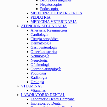
Depresores linguales
Negatoscopios
Podoscopios
MEDICINA DE EMERGENCIA
PEDIATRIA
MEDICINA VETERINARIA
ATENCIÓN SECUNDARIA
Anestesia, Reanimación
Cardiología
Cirugía ortopédica
Dermatología
Gastroenterología
Ginecó-obstétrica
Neumología
Neurología
Oftalmología
Otorrinolaringología
Podología
Radiología
Urología
VITAMINAS
Vitaminas
LABORATORIO DENTAL
Laboratorio Dental Campana
Impresora 3d Dental