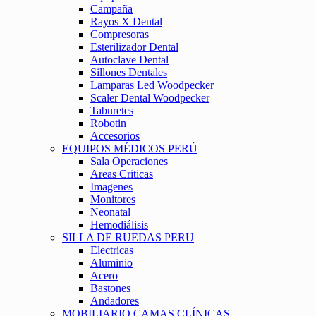
Campaña
Rayos X Dental
Compresoras
Esterilizador Dental
Autoclave Dental
Sillones Dentales
Lamparas Led Woodpecker
Scaler Dental Woodpecker
Taburetes
Robotin
Accesorios
EQUIPOS MÉDICOS PERÚ
Sala Operaciones
Areas Criticas
Imagenes
Monitores
Neonatal
Hemodiálisis
SILLA DE RUEDAS PERU
Electricas
Aluminio
Acero
Bastones
Andadores
MOBILIARIO CAMAS CLÍNICAS