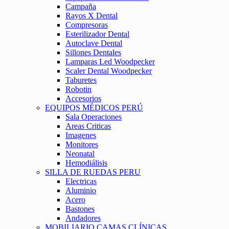
Campaña
Rayos X Dental
Compresoras
Esterilizador Dental
Autoclave Dental
Sillones Dentales
Lamparas Led Woodpecker
Scaler Dental Woodpecker
Taburetes
Robotin
Accesorios
EQUIPOS MÉDICOS PERÚ
Sala Operaciones
Areas Criticas
Imagenes
Monitores
Neonatal
Hemodiálisis
SILLA DE RUEDAS PERU
Electricas
Aluminio
Acero
Bastones
Andadores
MOBILIARIO CAMAS CLÍNICAS