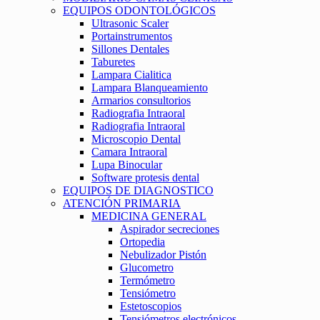
EQUIPOS ODONTOLÓGICOS
Ultrasonic Scaler
Portainstrumentos
Sillones Dentales
Taburetes
Lampara Cialitica
Lampara Blanqueamiento
Armarios consultorios
Radiografia Intraoral
Radiografia Intraoral
Microscopio Dental
Camara Intraoral
Lupa Binocular
Software protesis dental
EQUIPOS DE DIAGNOSTICO
ATENCIÓN PRIMARIA
MEDICINA GENERAL
Aspirador secreciones
Ortopedia
Nebulizador Pistón
Glucometro
Termómetro
Tensiómetro
Estetoscopios
Tensiómetros electrónicos