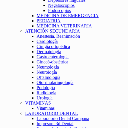
Depresores linguales
Negatoscopios
Podoscopios
MEDICINA DE EMERGENCIA
PEDIATRIA
MEDICINA VETERINARIA
ATENCIÓN SECUNDARIA
Anestesia, Reanimación
Cardiología
Cirugía ortopédica
Dermatología
Gastroenterología
Ginecó-obstétrica
Neumología
Neurología
Oftalmología
Otorrinolaringología
Podología
Radiología
Urología
VITAMINAS
Vitaminas
LABORATORIO DENTAL
Laboratorio Dental Campana
Impresora 3d Dental