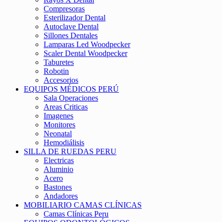
Compresoras
Esterilizador Dental
Autoclave Dental
Sillones Dentales
Lamparas Led Woodpecker
Scaler Dental Woodpecker
Taburetes
Robotin
Accesorios
EQUIPOS MÉDICOS PERÚ
Sala Operaciones
Areas Criticas
Imagenes
Monitores
Neonatal
Hemodiálisis
SILLA DE RUEDAS PERU
Electricas
Aluminio
Acero
Bastones
Andadores
MOBILIARIO CAMAS CLÍNICAS
Camas Clínicas Peru