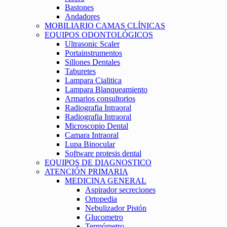
Bastones
Andadores
MOBILIARIO CAMAS CLÍNICAS
EQUIPOS ODONTOLÓGICOS
Ultrasonic Scaler
Portainstrumentos
Sillones Dentales
Taburetes
Lampara Cialitica
Lampara Blanqueamiento
Armarios consultorios
Radiografia Intraoral
Radiografia Intraoral
Microscopio Dental
Camara Intraoral
Lupa Binocular
Software protesis dental
EQUIPOS DE DIAGNOSTICO
ATENCIÓN PRIMARIA
MEDICINA GENERAL
Aspirador secreciones
Ortopedia
Nebulizador Pistón
Glucometro
Termómetro