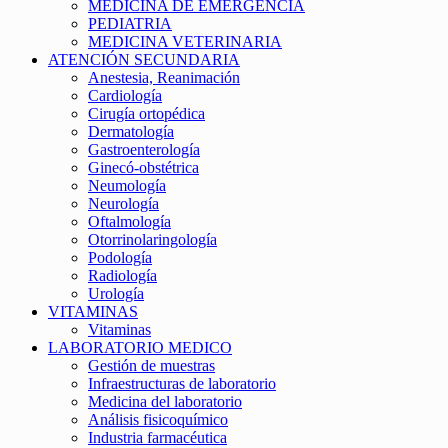
MEDICINA DE EMERGENCIA
PEDIATRIA
MEDICINA VETERINARIA
ATENCIÓN SECUNDARIA
Anestesia, Reanimación
Cardiología
Cirugía ortopédica
Dermatología
Gastroenterología
Ginecó-obstétrica
Neumología
Neurología
Oftalmología
Otorrinolaringología
Podología
Radiología
Urología
VITAMINAS
Vitaminas
LABORATORIO MEDICO
Gestión de muestras
Infraestructuras de laboratorio
Medicina del laboratorio
Análisis fisicoquímico
Industria farmacéutica