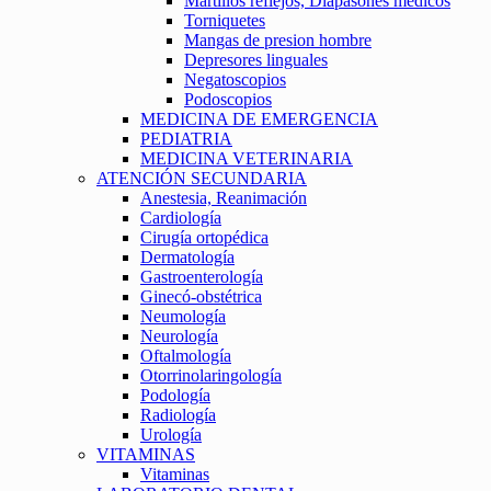
Martillos reflejos, Diapasones medicos
Torniquetes
Mangas de presion hombre
Depresores linguales
Negatoscopios
Podoscopios
MEDICINA DE EMERGENCIA
PEDIATRIA
MEDICINA VETERINARIA
ATENCIÓN SECUNDARIA
Anestesia, Reanimación
Cardiología
Cirugía ortopédica
Dermatología
Gastroenterología
Ginecó-obstétrica
Neumología
Neurología
Oftalmología
Otorrinolaringología
Podología
Radiología
Urología
VITAMINAS
Vitaminas