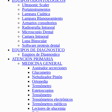
EQUIPOS ODONTOLÓGICOS
Ultrasonic Scaler
Portainstrumentos
Lampara Cialitica
Lampara Blanqueamiento
Armarios consultorios
Radiografia Intraoral
Microscopio Dental
Camara Intraoral
Lupa Binocular
Software protesis dental
EQUIPOS DE DIAGNOSTICO
Equipos de Diagnostico
ATENCIÓN PRIMARIA
MEDICINA GENERAL
Aspirador secreciones
Glucometro
Nebulizador Pistón
Ortopedia
Termómetro
Estetoscopios
Tensiómetro
Tensiómetros electrónicos
Termómetros médicos
Lectores de glucemia