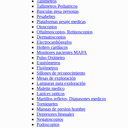
Tallimetros
Tallimetros Pediatricos
Basculas pesa personas
Pesabebes
Plataformas pesaje medicas
Otoscopios
Oftalmoscopios, Retinoscopios
Dermatoscopios
Electrocardiógrafos
Holters cardíacos
Monitores pacientes MAPA
Pulso Oxímetro
Espirómetros
Flujómetros
Sillones de reconocimiento
Mesas de exploración
Lamparas para exploración
Maletin medico
Lapices opticos
Martillos reflejos, Diapasones medicos
Torniquetes
Mangas de presion hombre
Depresores linguales
Negatoscopios
Podoscopios