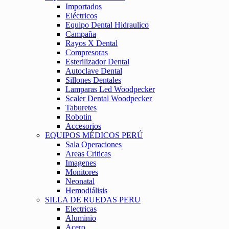
Importados
Eléctricos
Equipo Dental Hidraulico
Campaña
Rayos X Dental
Compresoras
Esterilizador Dental
Autoclave Dental
Sillones Dentales
Lamparas Led Woodpecker
Scaler Dental Woodpecker
Taburetes
Robotin
Accesorios
EQUIPOS MÉDICOS PERÚ
Sala Operaciones
Areas Criticas
Imagenes
Monitores
Neonatal
Hemodiálisis
SILLA DE RUEDAS PERU
Electricas
Aluminio
Acero