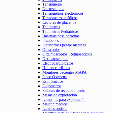
Tensiómetro
Estetoscopios
Tensiómetros electrónicos
Termómetros médicos
Lectores de glucemia
Tallimetros
Tallimetros Pediatricos
Basculas pesa personas
Pesabebes
Plataformas pesaje medicas
Otoscopios
Oftalmoscopios, Retinoscopios
Dermatoscopios
Electrocardiógrafos
Holters cardíacos
Monitores pacientes MAPA
Pulso Oxímetro
Espirómetros
Flujómetros
Sillones de reconocimiento
Mesas de exploración
Lamparas para exploración
Maletin medico
Lapices opticos