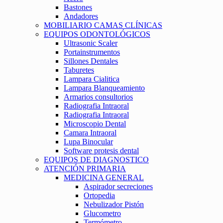
Bastones
Andadores
MOBILIARIO CAMAS CLÍNICAS
EQUIPOS ODONTOLÓGICOS
Ultrasonic Scaler
Portainstrumentos
Sillones Dentales
Taburetes
Lampara Cialitica
Lampara Blanqueamiento
Armarios consultorios
Radiografia Intraoral
Radiografia Intraoral
Microscopio Dental
Camara Intraoral
Lupa Binocular
Software protesis dental
EQUIPOS DE DIAGNOSTICO
ATENCIÓN PRIMARIA
MEDICINA GENERAL
Aspirador secreciones
Ortopedia
Nebulizador Pistón
Glucometro
Termómetro