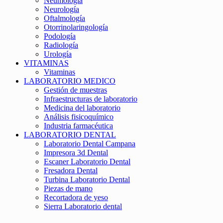
Neumología
Neurología
Oftalmología
Otorrinolaringología
Podología
Radiología
Urología
VITAMINAS
Vitaminas
LABORATORIO MEDICO
Gestión de muestras
Infraestructuras de laboratorio
Medicina del laboratorio
Análisis fisicoquímico
Industria farmacéutica
LABORATORIO DENTAL
Laboratorio Dental Campana
Impresora 3d Dental
Escaner Laboratorio Dental
Fresadora Dental
Turbina Laboratorio Dental
Piezas de mano
Recortadora de yeso
Sierra Laboratorio dental