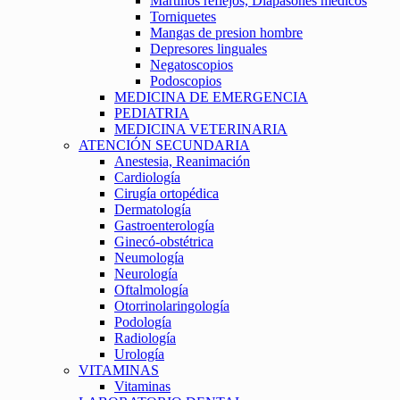
Martillos reflejos, Diapasones medicos
Torniquetes
Mangas de presion hombre
Depresores linguales
Negatoscopios
Podoscopios
MEDICINA DE EMERGENCIA
PEDIATRIA
MEDICINA VETERINARIA
ATENCIÓN SECUNDARIA
Anestesia, Reanimación
Cardiología
Cirugía ortopédica
Dermatología
Gastroenterología
Ginecó-obstétrica
Neumología
Neurología
Oftalmología
Otorrinolaringología
Podología
Radiología
Urología
VITAMINAS
Vitaminas