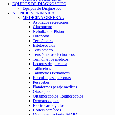
EQUIPOS DE DIAGNOSTICO
Equipos de Diagnostico
ATENCIÓN PRIMARIA
MEDICINA GENERAL
Aspirador secreciones
Glucometro
Nebulizador Pistón
Ortopedia
Termómetro
Estetoscopios
Tensiómetro
Tensiómetros electrónicos
Termómetros médicos
Lectores de glucemia
Tallimetros
Tallimetros Pediatricos
Basculas pesa personas
Pesabebes
Plataformas pesaje medicas
Otoscopios
Oftalmoscopios, Retinoscopios
Dermatoscopios
Electrocardiógrafos
Holters cardíacos
Monitores pacientes MAPA