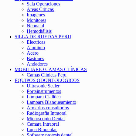
Sala Operaciones
Areas Criticas
Imagenes
Monitores
Neonatal
Hemodiálisis
SILLA DE RUEDAS PERU
Electricas
Aluminio
Acero
Bastones
Andadores
MOBILIARIO CAMAS CLÍNICAS
Camas Clínicas Peru
EQUIPOS ODONTOLÓGICOS
Ultrasonic Scaler
Portainstrumentos
Lampara Cialitica
Lampara Blanqueamiento
Armarios consultorios
Radiografia Intraoral
Microscopio Dental
Camara Intraoral
Lupa Binocular
Software protesis dental