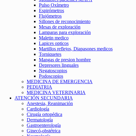
Pulso Oxímetro
Espirómetros
Flujómetros
Sillones de reconocimiento
Mesas de exploración
Lamparas para exploración
Maletin medico
Lapices opticos
Martillos reflejos, Diapasones medicos
Torniquetes
Mangas de presion hombre
Depresores linguales
Negatoscopios
Podoscopios
MEDICINA DE EMERGENCIA
PEDIATRIA
MEDICINA VETERINARIA
ATENCIÓN SECUNDARIA
Anestesia, Reanimación
Cardiología
Cirugía ortopédica
Dermatología
Gastroenterología
Ginecó-obstétrica