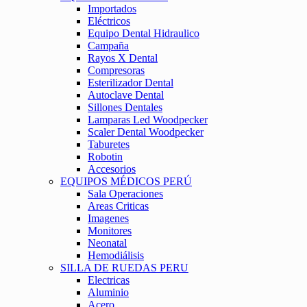
Importados
Eléctricos
Equipo Dental Hidraulico
Campaña
Rayos X Dental
Compresoras
Esterilizador Dental
Autoclave Dental
Sillones Dentales
Lamparas Led Woodpecker
Scaler Dental Woodpecker
Taburetes
Robotin
Accesorios
EQUIPOS MÉDICOS PERÚ
Sala Operaciones
Areas Criticas
Imagenes
Monitores
Neonatal
Hemodiálisis
SILLA DE RUEDAS PERU
Electricas
Aluminio
Acero