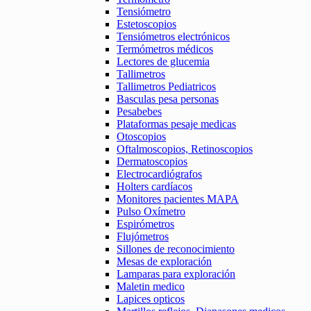
Tensiómetro
Estetoscopios
Tensiómetros electrónicos
Termómetros médicos
Lectores de glucemia
Tallimetros
Tallimetros Pediatricos
Basculas pesa personas
Pesabebes
Plataformas pesaje medicas
Otoscopios
Oftalmoscopios, Retinoscopios
Dermatoscopios
Electrocardiógrafos
Holters cardíacos
Monitores pacientes MAPA
Pulso Oxímetro
Espirómetros
Flujómetros
Sillones de reconocimiento
Mesas de exploración
Lamparas para exploración
Maletin medico
Lapices opticos