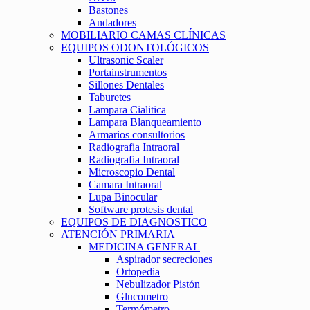
Bastones
Andadores
MOBILIARIO CAMAS CLÍNICAS
EQUIPOS ODONTOLÓGICOS
Ultrasonic Scaler
Portainstrumentos
Sillones Dentales
Taburetes
Lampara Cialitica
Lampara Blanqueamiento
Armarios consultorios
Radiografia Intraoral
Radiografia Intraoral
Microscopio Dental
Camara Intraoral
Lupa Binocular
Software protesis dental
EQUIPOS DE DIAGNOSTICO
ATENCIÓN PRIMARIA
MEDICINA GENERAL
Aspirador secreciones
Ortopedia
Nebulizador Pistón
Glucometro
Termómetro