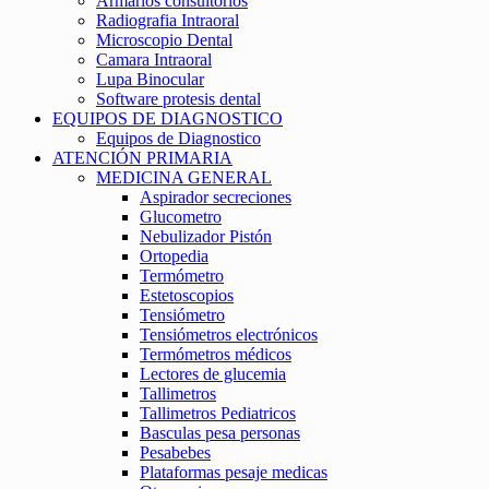
Armarios consultorios
Radiografia Intraoral
Microscopio Dental
Camara Intraoral
Lupa Binocular
Software protesis dental
EQUIPOS DE DIAGNOSTICO
Equipos de Diagnostico
ATENCIÓN PRIMARIA
MEDICINA GENERAL
Aspirador secreciones
Glucometro
Nebulizador Pistón
Ortopedia
Termómetro
Estetoscopios
Tensiómetro
Tensiómetros electrónicos
Termómetros médicos
Lectores de glucemia
Tallimetros
Tallimetros Pediatricos
Basculas pesa personas
Pesabebes
Plataformas pesaje medicas