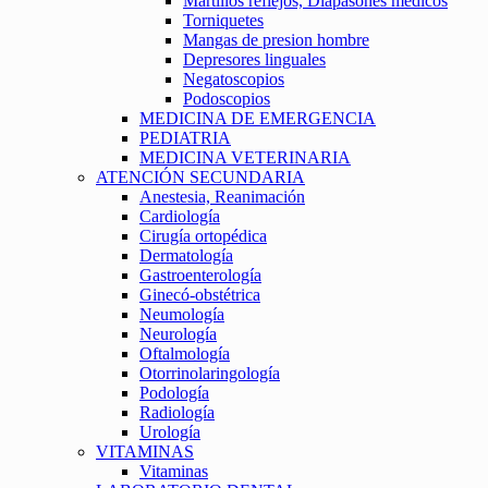
Martillos reflejos, Diapasones medicos
Torniquetes
Mangas de presion hombre
Depresores linguales
Negatoscopios
Podoscopios
MEDICINA DE EMERGENCIA
PEDIATRIA
MEDICINA VETERINARIA
ATENCIÓN SECUNDARIA
Anestesia, Reanimación
Cardiología
Cirugía ortopédica
Dermatología
Gastroenterología
Ginecó-obstétrica
Neumología
Neurología
Oftalmología
Otorrinolaringología
Podología
Radiología
Urología
VITAMINAS
Vitaminas