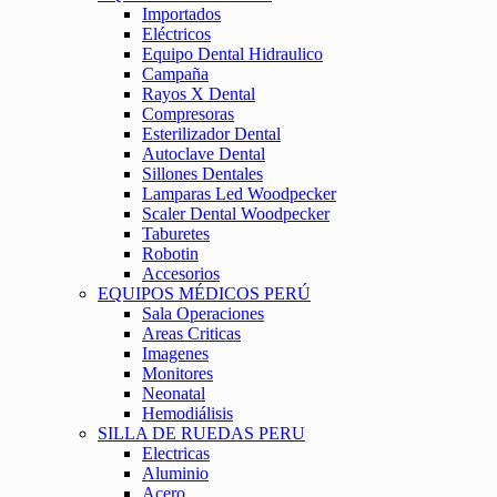
Importados
Eléctricos
Equipo Dental Hidraulico
Campaña
Rayos X Dental
Compresoras
Esterilizador Dental
Autoclave Dental
Sillones Dentales
Lamparas Led Woodpecker
Scaler Dental Woodpecker
Taburetes
Robotin
Accesorios
EQUIPOS MÉDICOS PERÚ
Sala Operaciones
Areas Criticas
Imagenes
Monitores
Neonatal
Hemodiálisis
SILLA DE RUEDAS PERU
Electricas
Aluminio
Acero