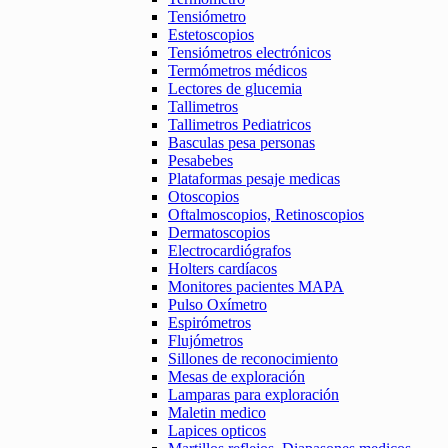
Tensiómetro
Estetoscopios
Tensiómetros electrónicos
Termómetros médicos
Lectores de glucemia
Tallimetros
Tallimetros Pediatricos
Basculas pesa personas
Pesabebes
Plataformas pesaje medicas
Otoscopios
Oftalmoscopios, Retinoscopios
Dermatoscopios
Electrocardiógrafos
Holters cardíacos
Monitores pacientes MAPA
Pulso Oxímetro
Espirómetros
Flujómetros
Sillones de reconocimiento
Mesas de exploración
Lamparas para exploración
Maletin medico
Lapices opticos