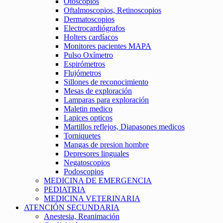
Otoscopios
Oftalmoscopios, Retinoscopios
Dermatoscopios
Electrocardiógrafos
Holters cardíacos
Monitores pacientes MAPA
Pulso Oxímetro
Espirómetros
Flujómetros
Sillones de reconocimiento
Mesas de exploración
Lamparas para exploración
Maletin medico
Lapices opticos
Martillos reflejos, Diapasones medicos
Torniquetes
Mangas de presion hombre
Depresores linguales
Negatoscopios
Podoscopios
MEDICINA DE EMERGENCIA
PEDIATRIA
MEDICINA VETERINARIA
ATENCIÓN SECUNDARIA
Anestesia, Reanimación