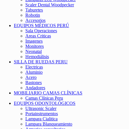
Scaler Dental Woodpecker
Taburetes
Robotin
Accesorios
EQUIPOS MÉDICOS PERÚ
Sala Operaciones
Areas Criticas
Imagenes
Monitores
Neonatal
Hemodiálisis
SILLA DE RUEDAS PERU
Electricas
Aluminio
Acero
Bastones
Andadores
MOBILIARIO CAMAS CLÍNICAS
Camas Clínicas Peru
EQUIPOS ODONTOLÓGICOS
Ultrasonic Scaler
Portainstrumentos
Lampara Cialitica
Lampara Blanqueamiento