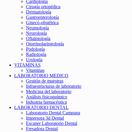
Cardiología
Cirugía ortopédica
Dermatología
Gastroenterología
Ginecó-obstétrica
Neumología
Neurología
Oftalmología
Otorrinolaringología
Podología
Radiología
Urología
VITAMINAS
Vitaminas
LABORATORIO MEDICO
Gestión de muestras
Infraestructuras de laboratorio
Medicina del laboratorio
Análisis fisicoquímico
Industria farmacéutica
LABORATORIO DENTAL
Laboratorio Dental Campana
Impresora 3d Dental
Escaner Laboratorio Dental
Fresadora Dental